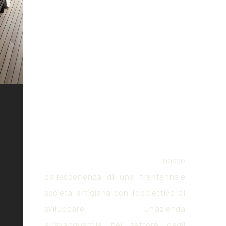
Chi siamo
I Am Montaggio Arredi
nasce
dall’esperienza di una trentennale
società artigiana con l'obbiettivo di
sviluppare un'azienda
all’avanguardia nel settore degli